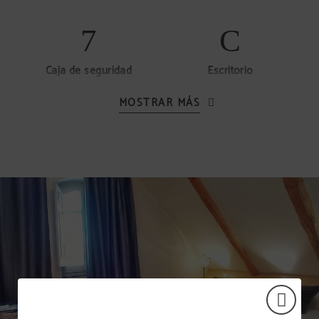
Caja de seguridad
Escritorio
MOSTRAR MÁS
Secador de pelo
Teléfono
Minibar gratuito (sin
alcohol)