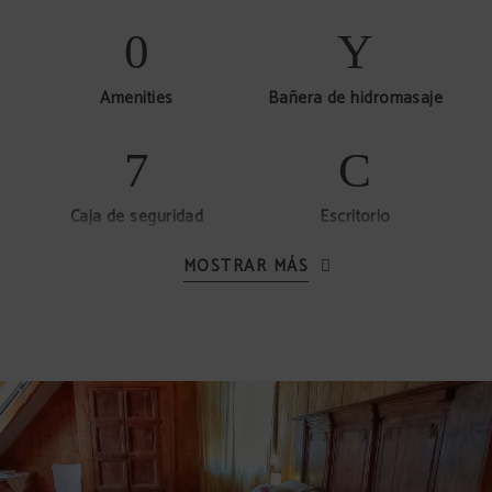
Amenities
Bañera de hidromasaje
Caja de seguridad
Escritorio
MOSTRAR MÁS
Secador de pelo
Teléfono
Minibar gratuito (sin
TV vía satélite
alcohol)