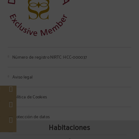
Número de registro NIRTC: HCC-000037
Aviso legal
3
s
Política de Cookies
e
Protección de datos
c
Habitaciones