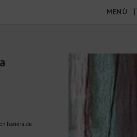
MENÚ
a
con bañera de