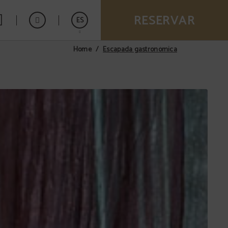
RESERVAR
ES
Escapada gastronómica
Home
Catalán
English
Français