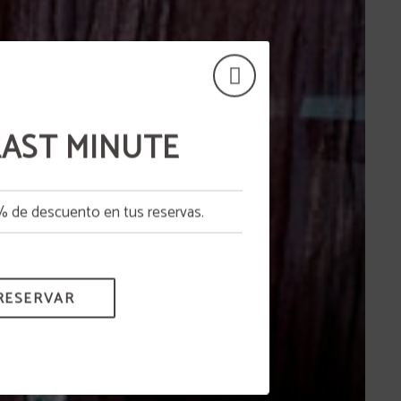
 LAST MINUTE
2% de descuento en tus reservas.
.
RESERVAR