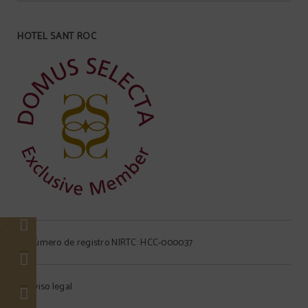
HOTEL SANT ROC
3
s
Número de registro NIRTC: HCC-000037
e
Aviso legal
c