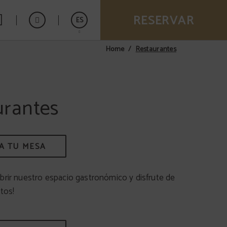
RESERVAR
ES
Restaurantes
Home
Catalán
English
Français
urantes
A TU MESA
brir nuestro espacio gastronómico y disfrute de
tos!