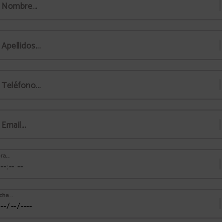
Nombre...
Apellidos...
Teléfono...
Email...
ra...
cha...