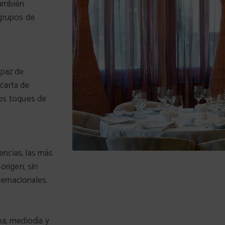
también
 grupos de
apaz de
 carta de
os toques de
encias, las más
rigen, sin
ernacionales.
na, mediodía y