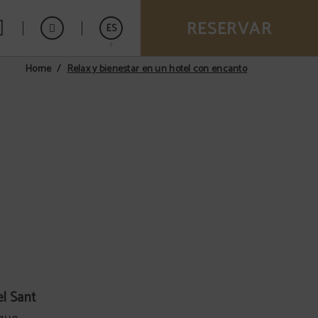
RESERVAR
ES
Relax y bienestar en un hotel con encanto
Home
Catalán
l Sant