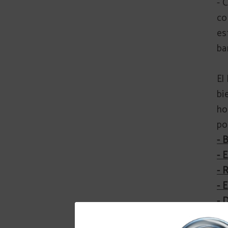
- 
co
es
ba
El
bi
ho
po
-
B
-
E
-
R
-
E
-
D
-
R