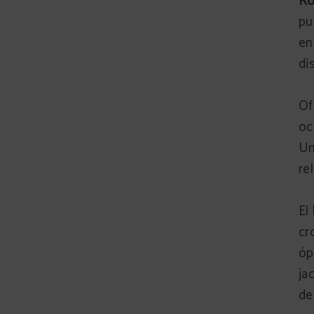
R
pu
en
di
Of
oc
U
re
El
cr
óp
ja
de