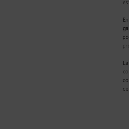
es
En
ga
po
pr
L
co
co
de