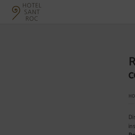
Relax Y Bienestar En Un Hotel Con Encanto del Hotel Sant Roc en Solsona. Web 
R
c
Di
in