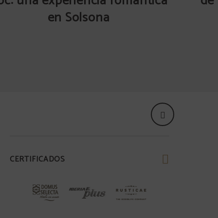
oc: una experiencia romántica
de 
en Solsona
CERTIFICADOS