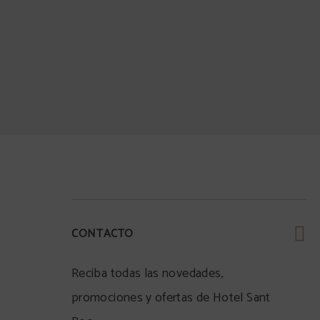
hes o más y
as exclusivas,
s y una
ás completa
ancia.
CONTACTO
RVAR
Reciba todas las novedades,
promociones y ofertas de Hotel Sant