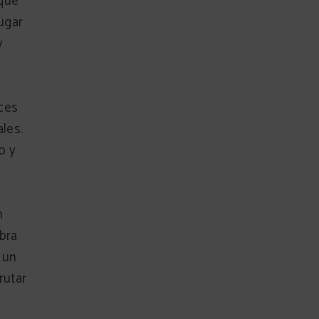
 que
lugar
y
ces
ales.
o y
n
ibra
 un
rutar