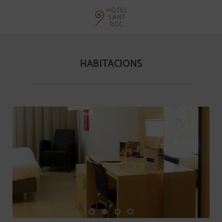
Habitacions de l´Hotel Sant Roc a Solsona. Web Oficial.
HABITACIONS