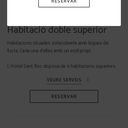
RESERVAR
RESERVAR
Habitació doble superior
Habitacions situades sotacoberta amb bigues de
fusta. Cada una d’elles amb un estil propi.
L’Hotel Sant Roc disposa de 6 habitacions superiors.
RESERVAR