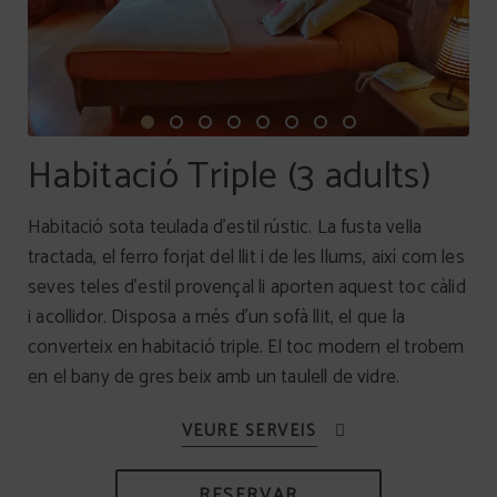
Habitació Triple (3 adults)
Habitació sota teulada d'estil rústic. La fusta vella
tractada, el ferro forjat del llit i de les llums, així com les
seves teles d'estil provençal li aporten aquest toc càlid
i acollidor. Disposa a més d'un sofà llit, el que la
converteix en habitació triple. El toc modern el trobem
en el bany de gres beix amb un taulell de vidre.
RESERVAR