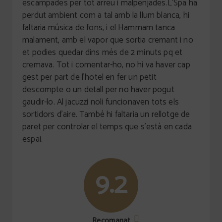
escampades per tot arreu i malpenjades.L'Spa ha
perdut ambient com a tal amb la llum blanca, hi
faltaria música de fons, i el Hammam tanca
malament, amb el vapor que sortia cremant i no
et podies quedar dins més de 2 minuts pq et
cremava. Tot i comentar-ho, no hi va haver cap
gest per part de l'hotel en fer un petit
descompte o un detall per no haver pogut
gaudir-lo. Al jacuzzi noli funcionaven tots els
sortidors d'aire. També hi faltaria un rellotge de
paret per controlar el temps que s'està en cada
espai.
9.2
Recomanat