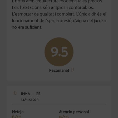
L'hotel amb arquitectura modernista és preciós
Les habitacions són àmplies i confortables.
L'esmorzar de qualitat i complert. L'únic a dir és el
funcionament de l'spa, la presió d'aigua del jacuzzi
no era suficient.
9.5
Recomanat
IMMA
ES
|
14/11/2023
Neteja
Atenció personal
8/10
9/10