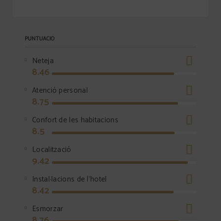
PUNTUACIÓ
Neteja
8.46
Atenció personal
8.75
Confort de les habitacions
8.5
Localització
9.42
Instal·lacions de l'hotel
8.42
Esmorzar
8.76