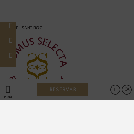
HOTEL SANT ROC
RESERVAR
CA
MENÚ
Powered by Keytel