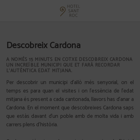
Descobreix Cardona de l´Hotel Sant Roc a Solsona. Web Oficial.
Descobreix Cardona
A NOMÉS 15 MINUTS EN COTXE DESCOBREIX CARDONA
UN INCREÏBLE MUNICIPI QUE ET FARÀ RECORDAR
L’AUTÈNTICA EDAT MITJANA.
Per descobrir un municipi d'allò més senyorial, on el
temps es para quan el visites i on l'essència de l'edat
mitjana és present a cada cantonada, llavors has d'anar a
Cardona. En el moment que descobreixes Cardona saps
que estàs davant d’un poble amb de molta vida i amb
carrers plens d’història.