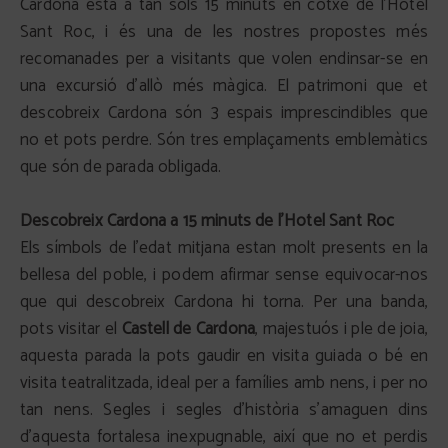
Cardona està a tan sols 15 minuts en cotxe de l'Hotel
Sant Roc, i és una de les nostres propostes més
recomanades per a visitants que volen endinsar-se en
una excursió d'allò més màgica. El patrimoni que et
descobreix Cardona són 3 espais imprescindibles que
no et pots perdre. Són tres emplaçaments emblemàtics
que són de parada obligada.
Descobreix Cardona a 15 minuts de l'Hotel Sant Roc
Els símbols de l'edat mitjana estan molt presents en la
bellesa del poble, i podem afirmar sense equivocar-nos
que qui descobreix Cardona hi torna. Per una banda,
pots visitar el
Castell de Cardona
, majestuós i ple de joia,
aquesta parada la pots gaudir en visita guiada o bé en
visita teatralitzada, ideal per a famílies amb nens, i per no
tan nens. Segles i segles d'història s'amaguen dins
d'aquesta fortalesa inexpugnable, així que no et perdis