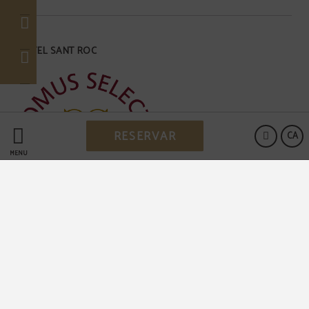
HOTEL SANT ROC
RESERVAR
CA
MENÚ
Powered by Keytel
Compra segura