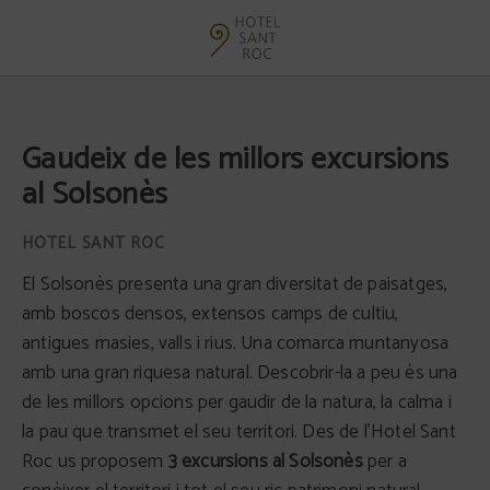
Gaudeix De Les Millors Excursions Al Solsonès de l´Hotel Sant Roc a Solsona. W
Gaudeix de les millors excursions
al Solsonès
El Solsonès presenta una gran diversitat de paisatges,
amb boscos densos, extensos camps de cultiu,
antigues masies, valls i rius. Una comarca muntanyosa
amb una gran riquesa natural. Descobrir-la a peu és una
de les millors opcions per gaudir de la natura, la calma i
la pau que transmet el seu territori. Des de l’Hotel Sant
Roc us proposem
3 excursions al Solsonès
per a