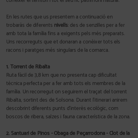
conèixer el territori i tot el seu ric patrimoni natural.
En les rutes que us presentem a continuació en
trobaràs de diferents
nivells
: des de senzilles per a fer
amb tota la família fins a exigents pels més preparats.
Uns recorreguts que et donaran a conèixer tots els
racons i paratges més singulars de la comarca.
1. Torrent de Ribalta
Ruta fàcil de 3,8 km que no presenta cap dificultat
tècnica perfecta per a fer amb tots els membres de la
família. Un recorregut on seguirem el traçat del torrent
Ribalta, sortint des de Solsona. Durant l’itinerari anirem
descobrint diferents punts d’interès ecològic, com
boscos de ribera, salzes i fauna característica de la zona.
2. Santuari de Pinós - Obaga de Peçarrodona - Clot de la