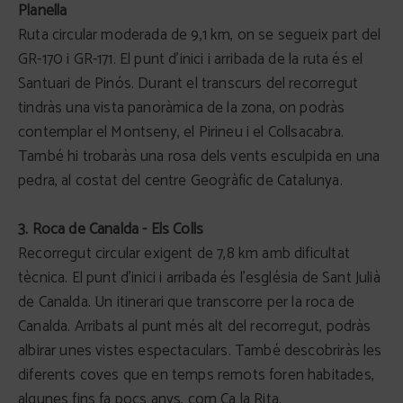
Planella
Ruta circular moderada de 9,1 km, on se segueix part del
GR-170 i GR-171. El punt d’inici i arribada de la ruta és el
Santuari de Pinós. Durant el transcurs del recorregut
tindràs una vista panoràmica de la zona, on podràs
contemplar el Montseny, el Pirineu i el Collsacabra.
També hi trobaràs una rosa dels vents esculpida en una
pedra, al costat del centre Geogràfic de Catalunya.
3. Roca de Canalda - Els Colls
Recorregut circular exigent de 7,8 km amb dificultat
tècnica. El punt d’inici i arribada és l’església de Sant Julià
de Canalda. Un itinerari que transcorre per la roca de
Canalda. Arribats al punt més alt del recorregut, podràs
albirar unes vistes espectaculars. També descobriràs les
diferents coves que en temps remots foren habitades,
algunes fins fa pocs anys, com Ca la Rita.