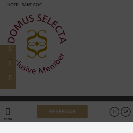
HOTEL SANT ROC
Powered by Keytel
RESERVAR
CA
Compra segura
MENÚ