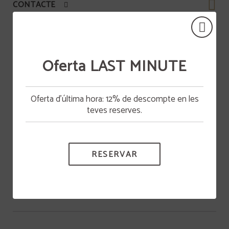
CONTACTE
ICON-FAQ
Oferta LAST MINUTE
Regala Sant Roc
Oferta d'última hora: 12% de descompte en les
Disposem d’una gran varietat de xecs regal.
teves reserves.
Reserva 3 nits o més i gaudeix
d’avantatges exclusius,
VEURE MÉS
millors tarifes i una
experiència més completa
durant la teva estada.
RESERVAR
RESERVAR