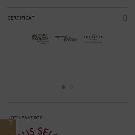
CERTIFICAT
HOTEL SANT ROC
3
s